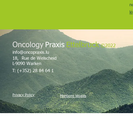
n
l
Oncology
Praxis
Ettelbruck
©2022
info@oncopraxis.lu
18, Rue de Welscheid
L-9090 Warken
T: (+352) 28 84 64 1
Privacy Policy
Mentions légales